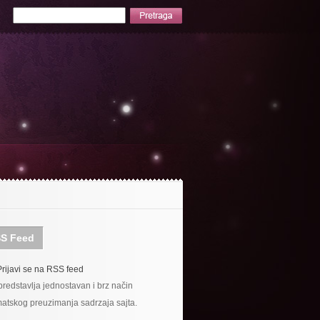
S Feed
Prijavi se na RSS feed
redstavlja jednostavan i brz način
atskog preuzimanja sadrzaja sajta.