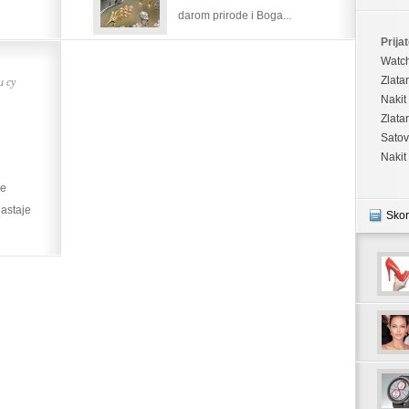
darom prirode i Boga...
Prijat
Watc
 су
Zlata
Nakit
Zlata
Satov
Nakit
je
nastaje
Skor