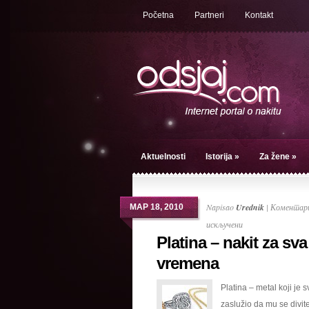
Početna
Partneri
Kontakt
Aktuelnosti
Istorija
»
Za žene
»
Napisao
Urednik
|
Коментари
МАР 18, 2010
на
искључени
Platina – nakit za sva
Platina
–
vremena
nakit
Platina – metal koji je 
za
zaslužio da mu se divit
sva