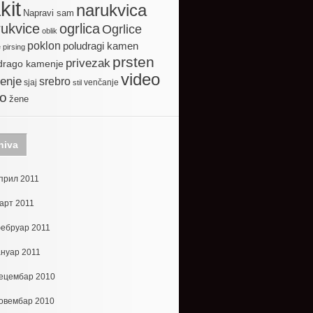
kit
narukvica
Napravi sam
ogrlica
ukvice
Ogrlice
oblik
poklon
poludragi kamen
e
pirsing
prsten
privezak
drago kamenje
video
enje
srebro
sjaj
venčanje
stil
to
žene
hiva
прил 2011
арт 2011
ебруар 2011
ануар 2011
ецембар 2010
овембар 2010