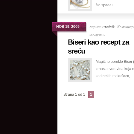
što spada u...
vremena
Napisao
Urednik
|
Коментари
НОВ 19, 2009
на
искључени
Biseri kao recept za
Biseri
kao
sreću
recept
Magično poreklo Biser 
za
zrnasta tvorevina koja 
sreću
kod nekih mekušaca,...
Strana 1 od 1
1