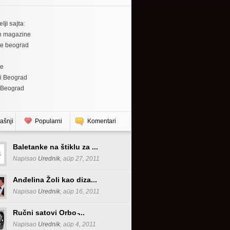
elji sajta
:
h magazine
re beograd
re
i Beograd
 Beograd
ašnji
Popularni
Komentari
Baletanke na štiklu za ...
Napisao
Urednik
, апр 27, 2011
Anđelina Žoli kao diza...
Napisao
Urednik
, апр 16, 2011
Ručni satovi Orbo ̵...
Napisao
Urednik
, апр 4, 2011