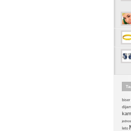
Ta
biser
dija
kam
jedno
leto