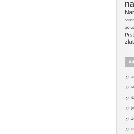
na
Nar
perlic
polu
Prst
zla
Ar
а
м
ф
ј
д
н