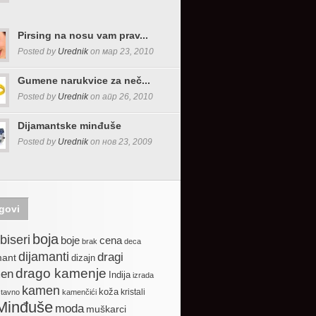
Pirsing na nosu vam prav...
Posted by
Urednik
on мар 23, 2010
Gumene narukvice za neč...
Posted by
Urednik
on апр 26, 2010
Dijamantske minđuše
Posted by
Urednik
on нов 23, 2009
govi
boja
biseri
boje
cena
brak
deca
dijamanti
dragi
mant
dizajn
drago kamenje
en
Indija
izrada
kamen
koža
kristali
stavno
kamenčići
Minđuše
moda
muškarci