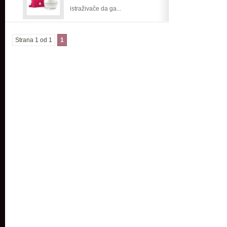
istraživače da ga...
Strana 1 od 1
1