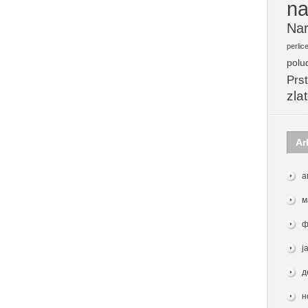
na
Nar
perlic
polu
Prst
zla
Ar
а
м
ф
ј
д
н