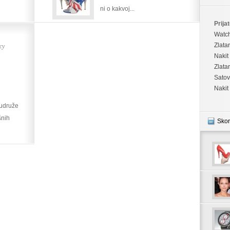
ni o kakvoj...
Prijat
Watc
су
Zlata
Nakit
Zlata
Satov
Nakit
 udruže
šnih
Skor