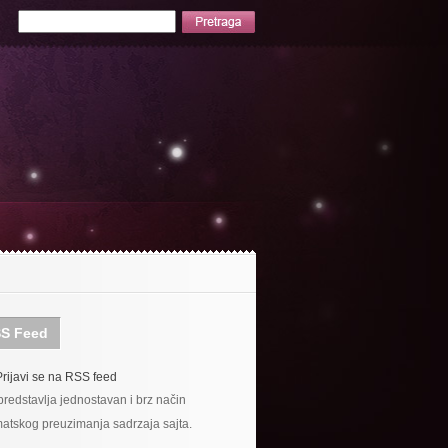
S Feed
Prijavi se na RSS feed
redstavlja jednostavan i brz način
atskog preuzimanja sadrzaja sajta.