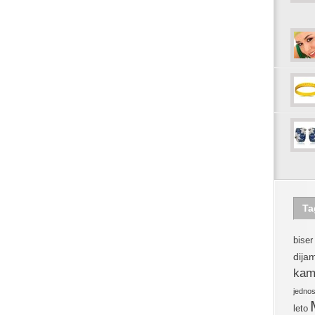
Ta
biser
dija
kam
jedno
leto