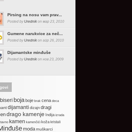
Pirsing na nosu vam prav...
Posted by
Urednik
on мар 23, 2010
Gumene narukvice za neč...
Posted by
Urednik
on апр 26, 2010
Dijamantske minđuše
Posted by
Urednik
on нов 23, 2009
govi
boja
biseri
boje
cena
brak
deca
dijamanti
dragi
mant
dizajn
drago kamenje
en
Indija
izrada
kamen
koža
kristali
stavno
kamenčići
Minđuše
moda
muškarci