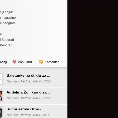
elji sajta
:
h magazine
re beograd
re
i Beograd
 Beograd
ašnji
Popularni
Komentari
Baletanke na štiklu za ...
Napisao
Urednik
, апр 27, 2011
Anđelina Žoli kao diza...
Napisao
Urednik
, апр 16, 2011
Ručni satovi Orbo ̵...
Napisao
Urednik
, апр 4, 2011