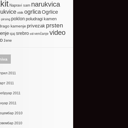
kit
narukvica
Napravi sam
ogrlica
ukvice
Ogrlice
oblik
poklon
poludragi kamen
e
pirsing
prsten
privezak
drago kamenje
video
enje
srebro
sjaj
venčanje
stil
to
žene
hiva
прил 2011
арт 2011
ебруар 2011
ануар 2011
ецембар 2010
овембар 2010