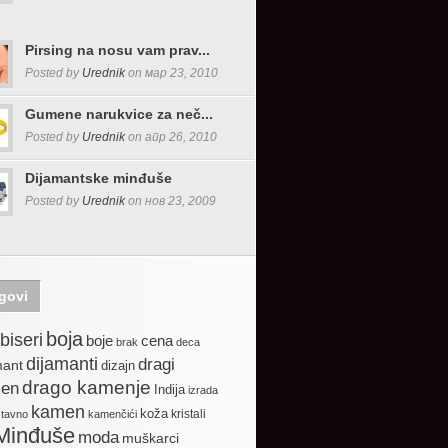
Pirsing na nosu vam prav...
Posted by
Urednik
on мар 23, 2010
Gumene narukvice za neč...
Posted by
Urednik
on апр 26, 2010
Dijamantske minđuše
Posted by
Urednik
on нов 23, 2009
govi
boja
biseri
boje
cena
brak
deca
dijamanti
dragi
mant
dizajn
drago kamenje
en
Indija
izrada
kamen
koža
kristali
stavno
kamenčići
Minđuše
moda
muškarci