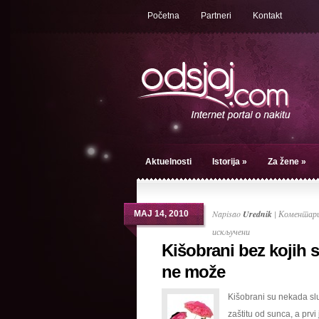
Početna
Partneri
Kontakt
Aktuelnosti
Istorija
»
Za žene
»
Napisao
Urednik
|
Коментари
МАЈ 14, 2010
на
искључени
Kišobrani bez kojih 
Kišobrani
bez
ne može
kojih
Kišobrani su nekada slu
se
zaštitu od sunca, a prvi 
ne