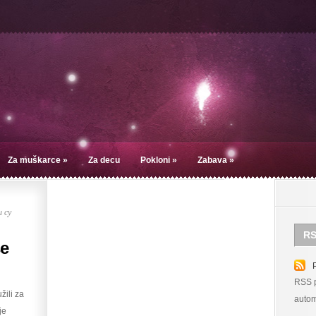
Za muškarce
»
Za decu
Pokloni
»
Zabava
»
 су
RS
se
RSS p
žili za
autom
je