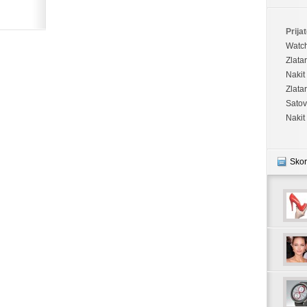
Prijat
Watc
Zlata
Nakit
Zlata
Satov
Nakit
Skor