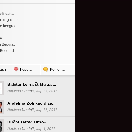
elji sajta
:
h magazine
re beograd
re
i Beograd
 Beograd
ašnji
Popularni
Komentari
Baletanke na štiklu za ...
Napisao
Urednik
, апр 27, 2011
Anđelina Žoli kao diza...
Napisao
Urednik
, апр 16, 2011
Ručni satovi Orbo ̵...
Napisao
Urednik
, апр 4, 2011