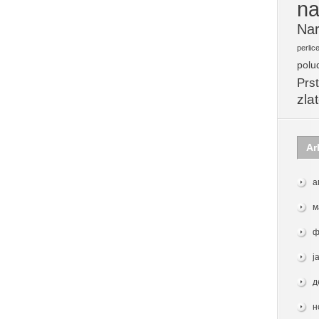
na
Nar
perlic
polu
Prst
zla
Ar
а
м
ф
ј
д
н