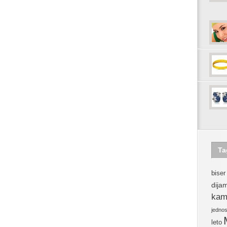
Ta
biser
dija
kam
jedno
leto