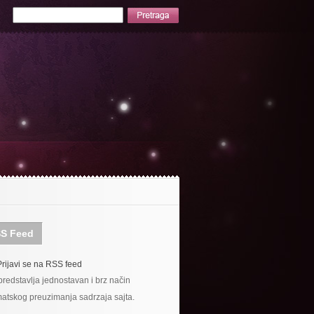
S Feed
Prijavi se na RSS feed
redstavlja jednostavan i brz način
atskog preuzimanja sadrzaja sajta.