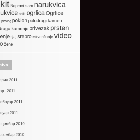
kit
narukvica
Napravi sam
ogrlica
ukvice
Ogrlice
oblik
poklon
poludragi kamen
e
pirsing
prsten
privezak
drago kamenje
video
enje
srebro
sjaj
venčanje
stil
to
žene
hiva
прил 2011
арт 2011
ебруар 2011
ануар 2011
ецембар 2010
овембар 2010