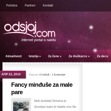
Početna
Partneri
Kontakt
Aktuelnosti
Istorija
»
Za žene
»
Za muškarce
»
Za decu
Napisao
Urednik
|
1 komentar
АПР 22, 2010
Fancy minđuše za male
pare
Mali dodatak ženama je
dovoljan kako bi istakle ono što