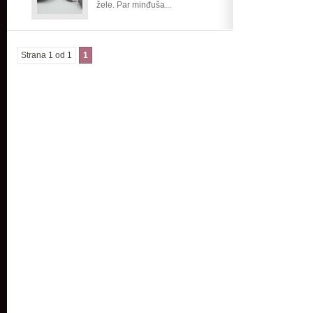
žele. Par minđuša...
Strana 1 od 1
1