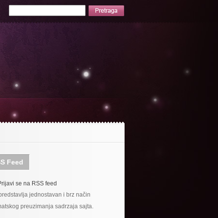
S Feed
Prijavi se na RSS feed
redstavlja jednostavan i brz način
atskog preuzimanja sadrzaja sajta.