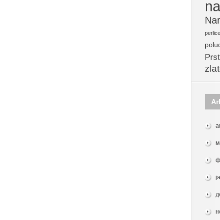
na
Nar
perlic
polu
Prst
zla
Ar
а
м
ф
ј
д
н