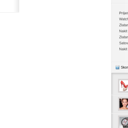
Prijat
Watc
Zlata
Nakit
Zlata
Satov
Nakit
Skor