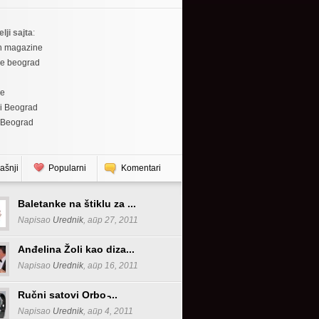
elji sajta
:
h magazine
re beograd
re
i Beograd
 Beograd
ašnji
Popularni
Komentari
Baletanke na štiklu za ...
Napisao
Urednik
, апр 27, 2011
Anđelina Žoli kao diza...
Napisao
Urednik
, апр 16, 2011
Ručni satovi Orbo ̵...
Napisao
Urednik
, апр 4, 2011