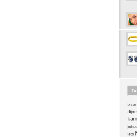
Ta
biser
dija
kam
jedno
leto