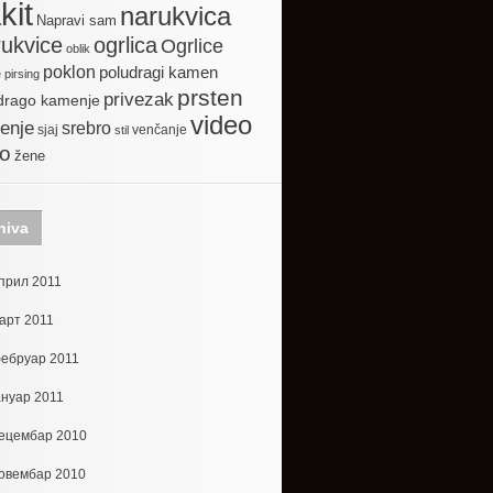
kit
narukvica
Napravi sam
ogrlica
ukvice
Ogrlice
oblik
poklon
poludragi kamen
e
pirsing
prsten
privezak
drago kamenje
video
enje
srebro
sjaj
venčanje
stil
to
žene
hiva
прил 2011
арт 2011
ебруар 2011
ануар 2011
ецембар 2010
овембар 2010