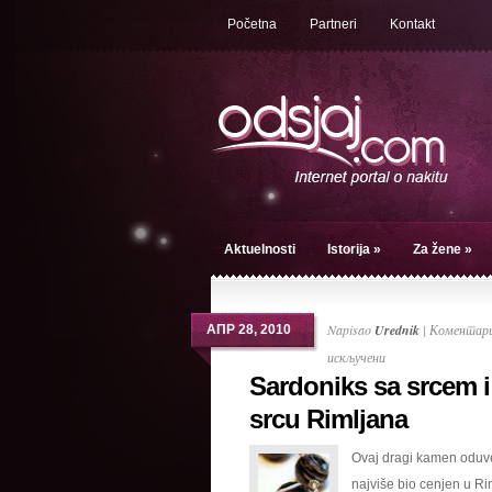
Početna
Partneri
Kontakt
Aktuelnosti
Istorija
»
Za žene
»
Napisao
Urednik
|
Коментари
АПР 28, 2010
на
искључени
Sardoniks sa srcem i
Sardoniks
sa
srcu Rimljana
srcem
Ovaj dragi kamen oduv
i
najviše bio cenjen u Ri
u