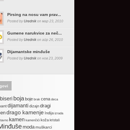
Pirsing na nosu vam prav...
Posted by
Urednik
on мар 23, 2010
Gumene narukvice za neč...
Posted by
Urednik
on апр 26, 2010
Dijamantske minđuše
Posted by
Urednik
on нов 23, 2009
govi
boja
biseri
boje
cena
brak
deca
dijamanti
dragi
mant
dizajn
drago kamenje
en
Indija
izrada
kamen
koža
kristali
stavno
kamenčići
Minđuše
moda
muškarci