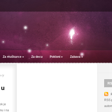
Za muškarce
»
Za decu
Pokloni
»
Zabava
»
 су
RS
 u
RSS p
ek je
autom
mu i na