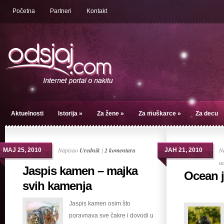
Početna
Partneri
Kontakt
Aktuelnosti
Istorija
»
Za žene
»
Za muškarce
»
Za decu
Napisao
Urednik
|
2 komentara
N
МАЈ 25, 2010
ЈАН 21, 2010
и
Jaspis kamen – majka
Ocean j
svih kamenja
Jaspis kamen osim što
poravnava sve čakre i dovodi u