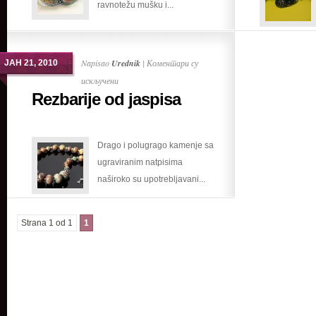
ravnotežu mušku i...
Napisao
Urednik
|
Коментари су
ЈАН 21, 2010
на
искључени
Rezbarije od jaspisa
Rezbarije
od
jaspisa
Drago i polugrago kamenje sa
ugraviranim natpisima
naširoko su upotrebljavani...
Strana 1 od 1
1