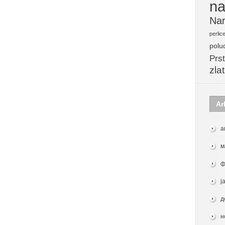
na
Nar
perlic
polu
Prst
zla
Ar
а
м
ф
ј
д
н