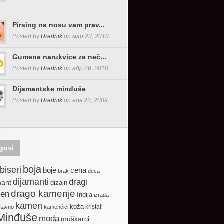
Pirsing na nosu vam prav...
Posted by
Urednik
on мар 23, 2010
Gumene narukvice za neč...
Posted by
Urednik
on апр 26, 2010
Dijamantske minđuše
Posted by
Urednik
on нов 23, 2009
govi
boja
biseri
boje
cena
brak
deca
dijamanti
dragi
mant
dizajn
drago kamenje
en
Indija
izrada
kamen
koža
kristali
stavno
kamenčići
Minđuše
moda
muškarci