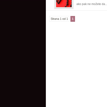
ako pak ne možete da..
Strana 1 od 1
1