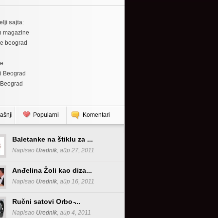
elji sajta
:
h magazine
re beograd
re
i Beograd
 Beograd
ašnji
Popularni
Komentari
Baletanke na štiklu za ...
Napisao
Urednik
, апр 27, 2011
Anđelina Žoli kao diza...
Napisao
Urednik
, апр 16, 2011
Ručni satovi Orbo ̵...
Napisao
Urednik
, апр 4, 2011