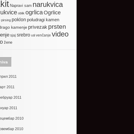
kit
narukvica
Napravi sam
ogrlica
ukvice
Ogrlice
oblik
poklon
poludragi kamen
e
pirsing
prsten
privezak
drago kamenje
video
enje
srebro
sjaj
venčanje
stil
to
žene
hiva
прил 2011
арт 2011
ебруар 2011
ануар 2011
ецембар 2010
овембар 2010