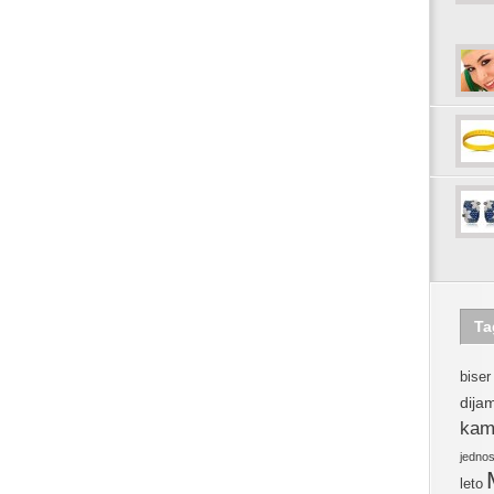
Ta
biser
dija
kam
jedno
leto