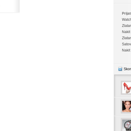
.
Prijat
Watc
Zlata
Nakit
Zlata
Satov
Nakit
Skor