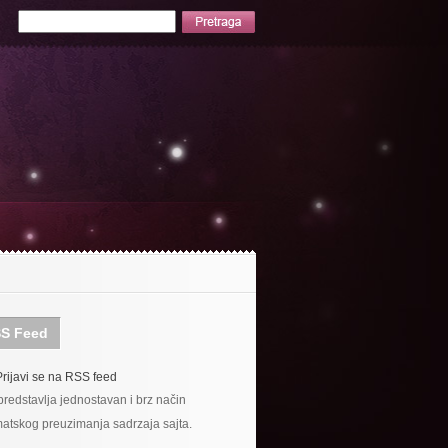
S Feed
Prijavi se na RSS feed
redstavlja jednostavan i brz način
atskog preuzimanja sadrzaja sajta.