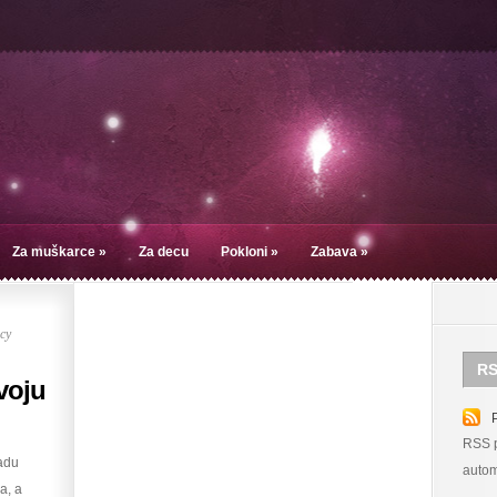
Za muškarce
»
Za decu
Pokloni
»
Zabava
»
су
RS
voju
RSS p
radu
autom
a, a