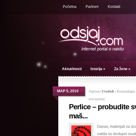
Početna
Partneri
Kontakt
Aktuelnosti
Istorija
»
Za žene
»
Napisao
Urednik
|
Коментари 
МАР 5, 2010
на
искључени
Perlice – probudite s
Perlice
–
maš...
probudite
Danas, materijali za iz
svoju
nakita su dostupni svud
maštu