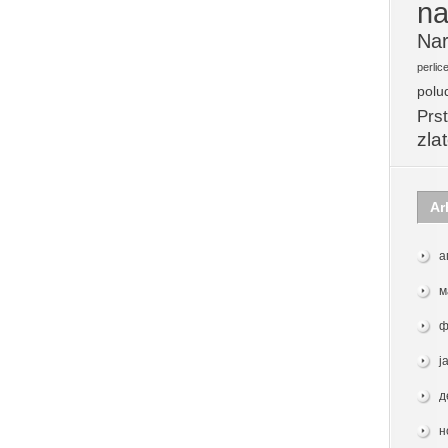
na
Nar
perlic
polu
Prst
zla
Ar
а
м
ф
ј
д
н