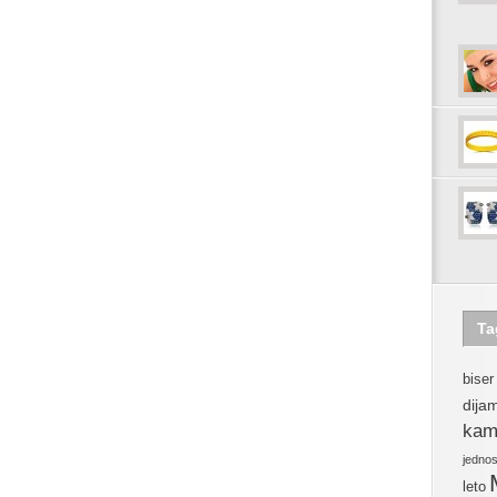
Ta
biser
dija
kam
jedno
leto