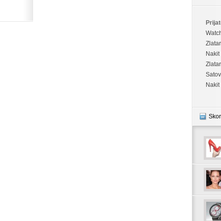
Prijat
Watc
Zlata
Nakit
Zlata
Satov
Nakit
Skor