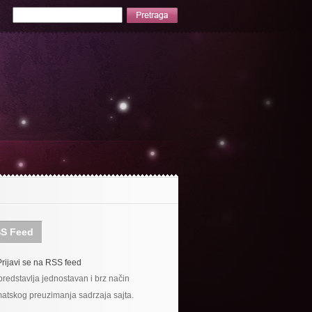
S Feed
Prijavi se na RSS feed
redstavlja jednostavan i brz način
atskog preuzimanja sadrzaja sajta.