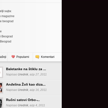
elji sajta
:
h magazine
re beograd
re
i Beograd
 Beograd
ašnji
Popularni
Komentari
Baletanke na štiklu za ...
Napisao
Urednik
, апр 27, 2011
Anđelina Žoli kao diza...
Napisao
Urednik
, апр 16, 2011
Ručni satovi Orbo ̵...
Napisao
Urednik
, апр 4, 2011