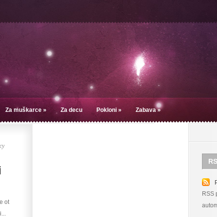
Za muškarce
»
Za decu
Pokloni
»
Zabava
»
су
RS
i
RSS p
e ot
autom
...