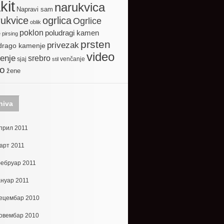
kit
narukvica
Napravi sam
ogrlica
ukvice
Ogrlice
oblik
poklon
poludragi kamen
e
pirsing
prsten
privezak
drago kamenje
video
enje
srebro
sjaj
venčanje
stil
to
žene
hiva
прил 2011
арт 2011
ебруар 2011
ануар 2011
ецембар 2010
овембар 2010