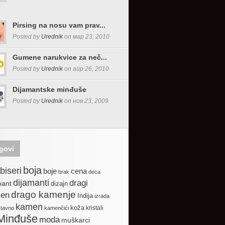
Pirsing na nosu vam prav...
Posted by
Urednik
on мар 23, 2010
Gumene narukvice za neč...
Posted by
Urednik
on апр 26, 2010
Dijamantske minđuše
Posted by
Urednik
on нов 23, 2009
govi
boja
biseri
boje
cena
brak
deca
dijamanti
dragi
mant
dizajn
drago kamenje
en
Indija
izrada
kamen
koža
kristali
stavno
kamenčići
Minđuše
moda
muškarci