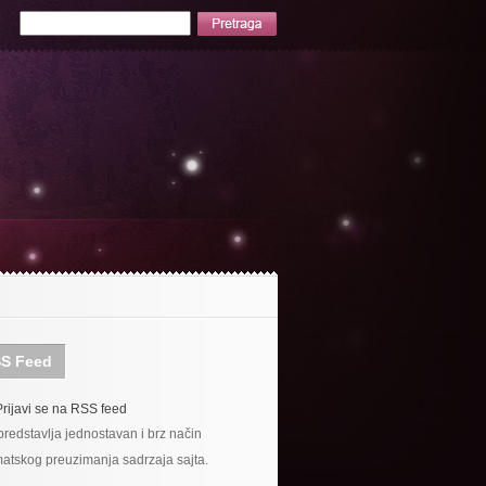
S Feed
Prijavi se na RSS feed
redstavlja jednostavan i brz način
atskog preuzimanja sadrzaja sajta.