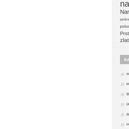
na
Nar
perlic
polu
Prst
zla
Ar
а
м
ф
ј
д
н