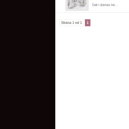
čak i danas ne...
Strana 1 od 1
1