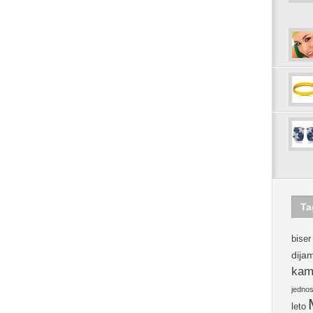
Ta
biser
dija
kam
jedno
leto