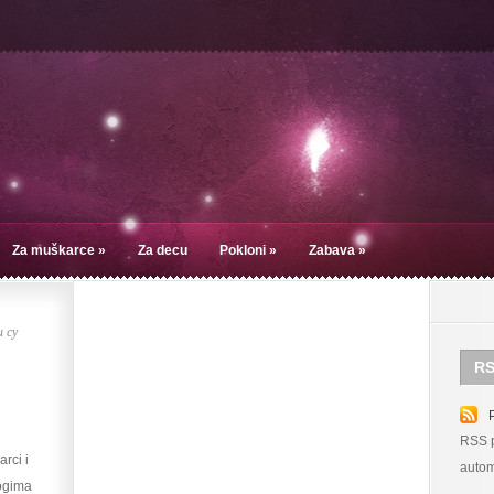
Za muškarce
»
Za decu
Pokloni
»
Zabava
»
 су
RS
RSS p
rci i
autom
ogima