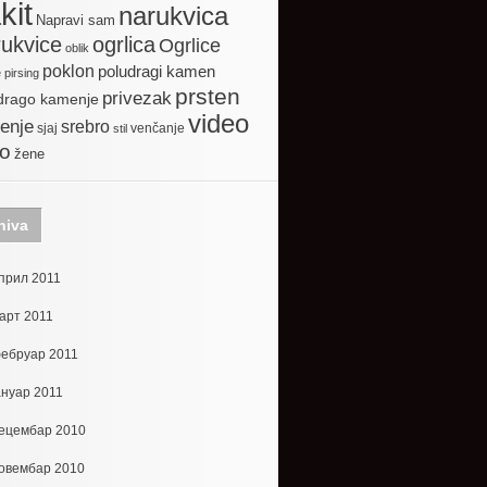
kit
narukvica
Napravi sam
ogrlica
ukvice
Ogrlice
oblik
poklon
poludragi kamen
e
pirsing
prsten
privezak
drago kamenje
video
enje
srebro
sjaj
venčanje
stil
to
žene
hiva
прил 2011
арт 2011
ебруар 2011
ануар 2011
ецембар 2010
овембар 2010