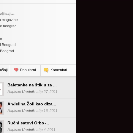
elji sajta
:
h magazine
re beograd
re
i Beograd
 Beograd
ašnji
Popularni
Komentari
Baletanke na štiklu za ...
Napisao
Urednik
, апр 27, 2011
Anđelina Žoli kao diza...
Napisao
Urednik
, апр 16, 2011
Ručni satovi Orbo ̵...
Napisao
Urednik
, апр 4, 2011