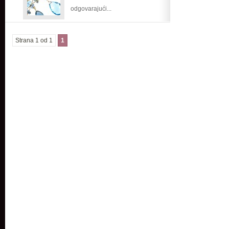
odgovarajući...
Strana 1 od 1
1