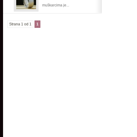
muškarcima je...
Strana 1 od 1
1