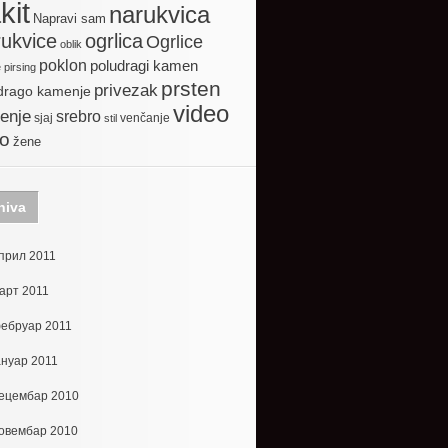
kit
narukvica
Napravi sam
ogrlica
ukvice
Ogrlice
oblik
poklon
poludragi kamen
e
pirsing
prsten
privezak
drago kamenje
video
enje
srebro
sjaj
venčanje
stil
to
žene
hiva
прил 2011
арт 2011
ебруар 2011
ануар 2011
ецембар 2010
овембар 2010