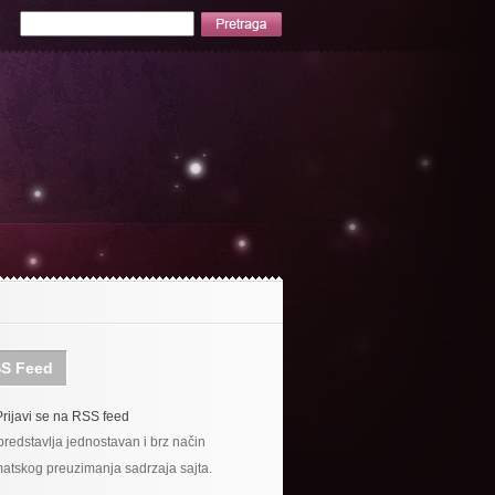
S Feed
Prijavi se na RSS feed
redstavlja jednostavan i brz način
atskog preuzimanja sadrzaja sajta.