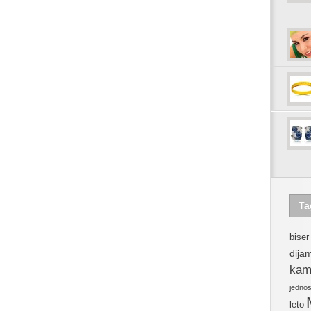
Ta
biser
dija
kam
jedno
leto