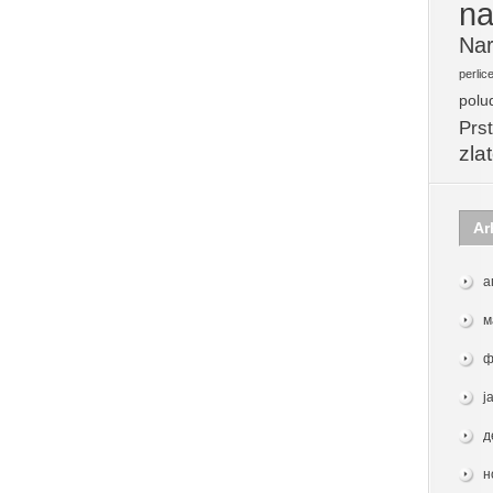
na
Nar
perlic
polu
Prst
zla
Ar
а
м
ф
ј
д
н