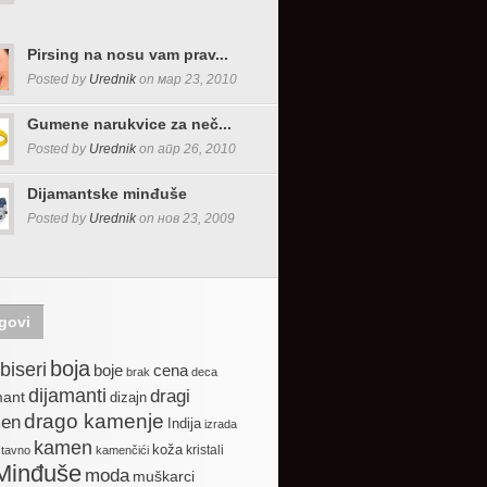
Pirsing na nosu vam prav...
Posted by
Urednik
on мар 23, 2010
Gumene narukvice za neč...
Posted by
Urednik
on апр 26, 2010
Dijamantske minđuše
Posted by
Urednik
on нов 23, 2009
govi
boja
biseri
boje
cena
brak
deca
dijamanti
dragi
mant
dizajn
drago kamenje
en
Indija
izrada
kamen
koža
kristali
stavno
kamenčići
Minđuše
moda
muškarci