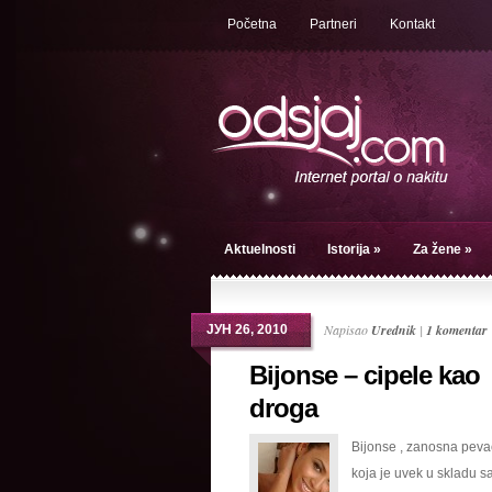
Početna
Partneri
Kontakt
Aktuelnosti
Istorija
»
Za žene
»
Napisao
Urednik
|
1 komentar
ЈУН 26, 2010
Bijonse – cipele kao
droga
Bijonse , zanosna peva
koja je uvek u skladu s