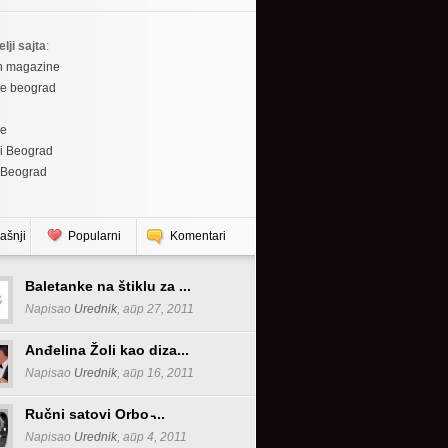
elji sajta
:
h magazine
re beograd
re
i Beograd
 Beograd
ašnji
Popularni
Komentari
Baletanke na štiklu za ...
Napisao
Urednik
, апр 27, 2011
Anđelina Žoli kao diza...
Napisao
Urednik
, апр 16, 2011
Ručni satovi Orbo ̵...
Napisao
Urednik
, апр 4, 2011