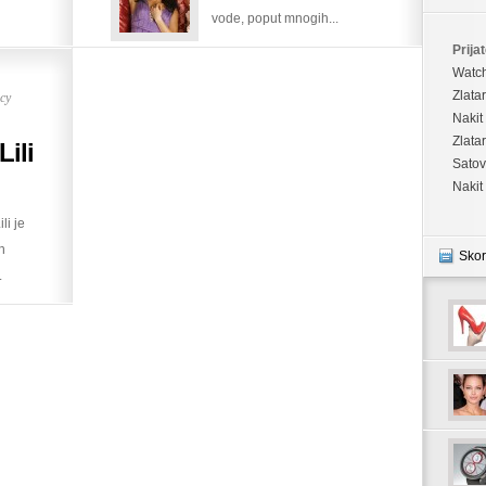
vode, poput mnogih...
Prijat
Watc
су
Zlata
Nakit
Zlata
Lili
Satov
Nakit
li je
h
Skor
.