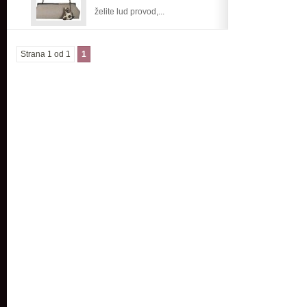
želite lud provod,...
Strana 1 od 1
1