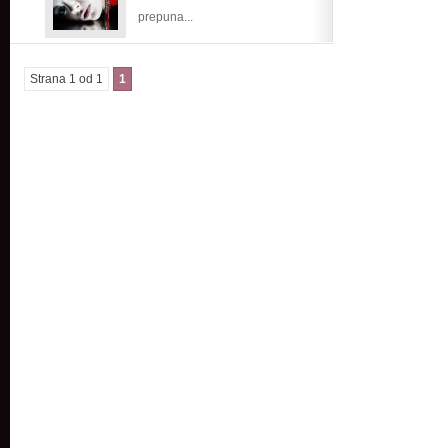
prepuna...
Strana 1 od 1
1