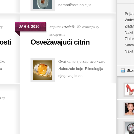
narandžaste boje, te...
Prijat
Watc
су
Napisao
Urednik
|
Коментари су
Zlata
ЈАН 4, 2010
Nakit
на
искључени
Zlata
osti
Osvežavajući citrin
Osvežavajući
Satov
citrin
Nakit
rčke
Ovaj kamen je zapravo kvarc
ma
zlatnožute boje. Etimologija
Skor
njegovog imena...
 су