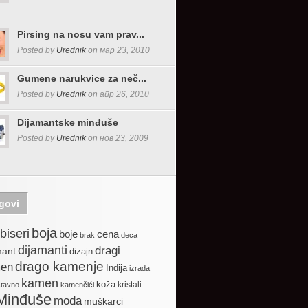
Pirsing na nosu vam prav...
Posted by
Urednik
on мар 23, 2010
Gumene narukvice za neč...
Posted by
Urednik
on апр 26, 2010
Dijamantske minđuše
Posted by
Urednik
on нов 23, 2009
govi
boja
biseri
boje
cena
brak
deca
dijamanti
dragi
mant
dizajn
drago kamenje
en
Indija
izrada
kamen
koža
kristali
stavno
kamenčići
Minđuše
moda
muškarci