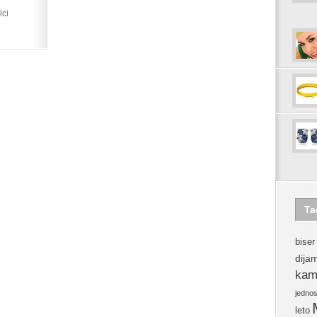
ici
Ta
biser
dija
kam
jedno
leto