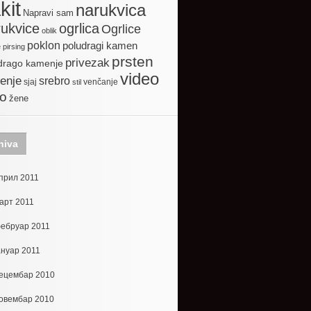
kit
narukvica
Napravi sam
ogrlica
ukvice
Ogrlice
oblik
poklon
poludragi kamen
e
pirsing
prsten
privezak
drago kamenje
video
enje
srebro
sjaj
venčanje
stil
to
žene
hiva
прил 2011
арт 2011
ебруар 2011
ануар 2011
ецембар 2010
овембар 2010