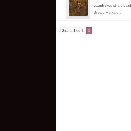
vizantijskog stila u bazil
Svetog Marka u...
Strana 1 od 1
1