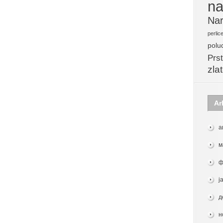
na
Nar
perlic
polu
Prst
zla
Ar
а
м
ф
ј
д
н