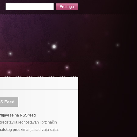
S Feed
Prijavi se na RSS feed
redstavlja jednostavan i brz način
atskog preuzimanja sadrzaja sajta.