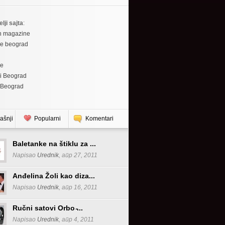
elji sajta
:
h magazine
re beograd
re
i Beograd
 Beograd
ašnji
Popularni
Komentari
Baletanke na štiklu za ...
Napisao
Urednik
, апр 27, 2011
Anđelina Žoli kao diza...
Napisao
Urednik
, апр 16, 2011
Ručni satovi Orbo ̵...
Napisao
Urednik
, апр 4, 2011