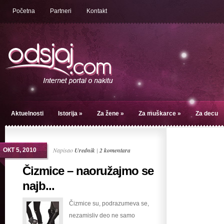
Početna
Partneri
Kontakt
Aktuelnosti
Istorija
»
Za žene
»
Za muškarce
»
Za decu
Napisao
Urednik
|
2 komentara
ОКТ 5, 2010
Čizmice – naoružajmo se
najb...
Čizmice su, podrazumeva se,
nezamisliv deo ne samo