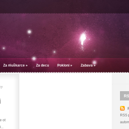
Za muškarce
»
Za decu
Pokloni
»
Zabava
»
су
RS
i
RSS p
e ot
autom
...