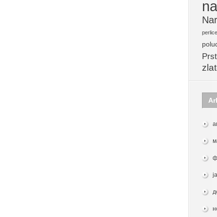
na
Nar
perlic
polu
Prst
zla
Ar
а
м
ф
ј
д
н