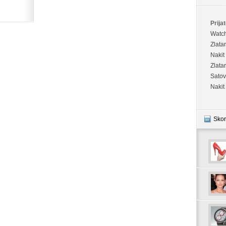
Prijat
Watc
Zlata
Nakit
Zlata
Satov
Nakit
Skor