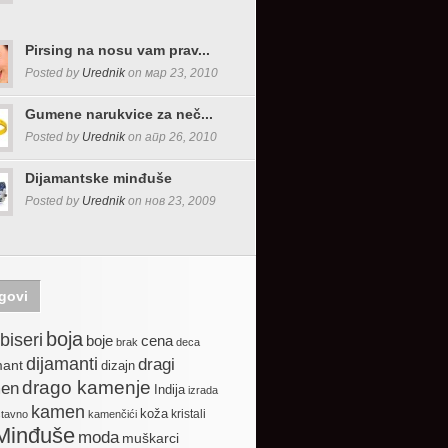
Pirsing na nosu vam prav...
Posted by
Urednik
on мар 23, 2010
Gumene narukvice za neč...
Posted by
Urednik
on апр 26, 2010
Dijamantske minđuše
Posted by
Urednik
on нов 23, 2009
govi
boja
biseri
boje
cena
brak
deca
dijamanti
dragi
mant
dizajn
drago kamenje
en
Indija
izrada
kamen
koža
kristali
stavno
kamenčići
Minđuše
moda
muškarci