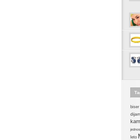
Ta
biser
dija
kam
jedno
leto