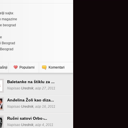
elji sajta
:
h magazine
re beograd
re
i Beograd
 Beograd
ašnji
Popularni
Komentari
Baletanke na štiklu za ...
Napisao
Urednik
, апр 27, 2011
Anđelina Žoli kao diza...
Napisao
Urednik
, апр 16, 2011
Ručni satovi Orbo ̵...
Napisao
Urednik
, апр 4, 2011