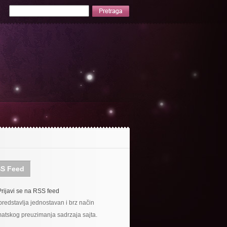
S Feed
Prijavi se na RSS feed
redstavlja jednostavan i brz način
atskog preuzimanja sadrzaja sajta.