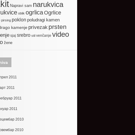
kit
narukvica
Napravi sam
ogrlica
ukvice
Ogrlice
oblik
poklon
poludragi kamen
e
pirsing
prsten
privezak
drago kamenje
video
enje
srebro
sjaj
venčanje
stil
to
žene
hiva
прил 2011
арт 2011
ебруар 2011
ануар 2011
ецембар 2010
овембар 2010