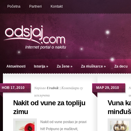
Početna
Partneri
Kontakt
Aktuelnosti
Istorija
»
Za žene
»
Za muškarce
»
Za decu
Napisao
Urednik
|
Коментари су
N
НОВ 17, 2010
МАР 29, 2010
на
искључени
и
Nakit od vune za topliju
Vuna ka
Nakit
od
zimu
minđuš
vune
Nakit od vune postao je pravi
za
hit! Potpuno je maštovit,
topliju