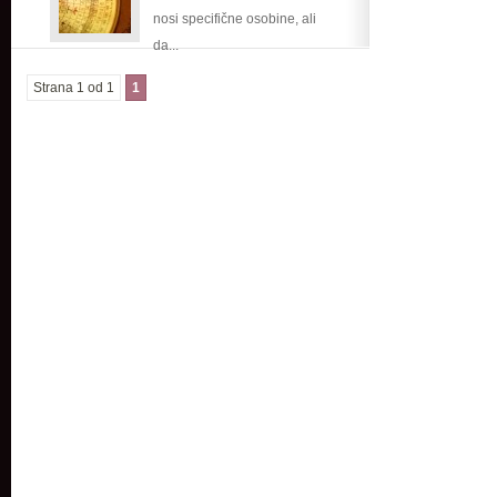
nosi specifične osobine, ali
da...
Strana 1 od 1
1