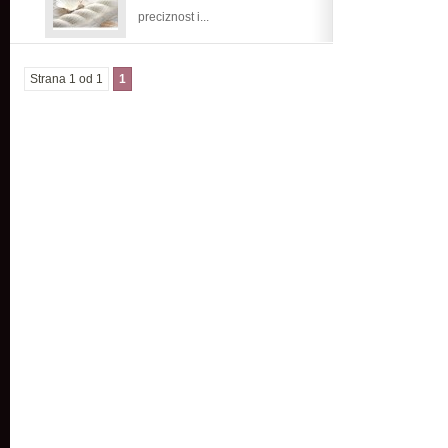
preciznost i...
Strana 1 od 1
1