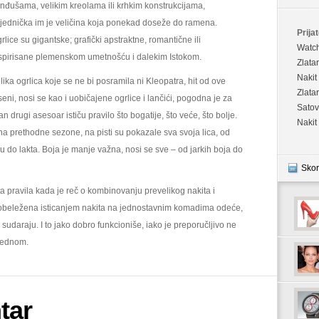
nđušama, velikim kreolama ili krhkim konstrukcijama,
jednička im je veličina koja ponekad doseže do ramena.
Prijat
rlice su gigantske; grafički apstraktne, romantične ili
Watc
spirisane plemenskom umetnošću i dalekim Istokom.
Zlata
Nakit
lika ogrlica koje se ne bi posramila ni Kleopatra, hit od ove
Zlata
seni, nosi se kao i uobičajene ogrlice i lančići, pogodna je za
Satov
n drugi asesoar ističu pravilo što bogatije, što veće, što bolje.
Nakit
 prethodne sezone, na pisti su pokazale sva svoja lica, od
u do lakta. Boja je manje važna, nosi se sve – od jarkih boja do
Skor
ta pravila kada je reč o kombinovanju prevelikog nakita i
 obeležena isticanjem nakita na jednostavnim komadima odeće,
udaraju. I to jako dobro funkcioniše, iako je preporučljivo ne
djednom.
tar