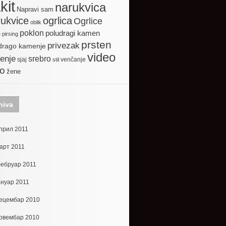
kit
narukvica
Napravi sam
ogrlica
ukvice
Ogrlice
oblik
poklon
poludragi kamen
e
pirsing
prsten
privezak
drago kamenje
video
enje
srebro
sjaj
venčanje
stil
to
žene
hiva
прил 2011
арт 2011
ебруар 2011
ануар 2011
ецембар 2010
овембар 2010