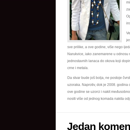
mi
za
Og
in
Ve
je
sve prilike, a ove godine, više nego ijeda
Narukvice, iako zanemarene u odnosu na
jednostavnih lanaca do okova koji dopir
crne i metala.
Da stvar bude još bolja, ne postoje čvrs
uzoraka. Naprotiv, dok je 2008. godina
ove godine se uzorci i nakit međusobno s
nositi više od jednog komada nakita o
Jedan komen