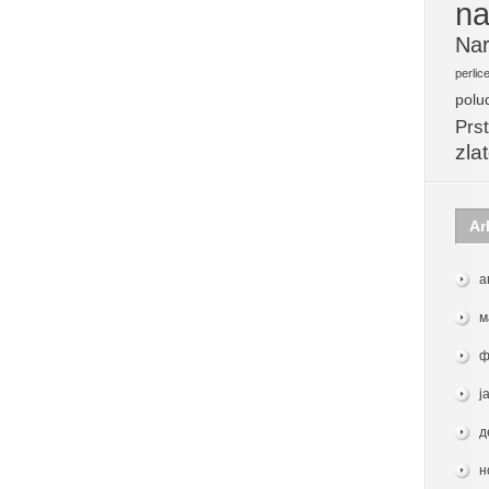
na
Nar
perlic
polu
Prst
zla
Ar
а
м
ф
ј
д
н