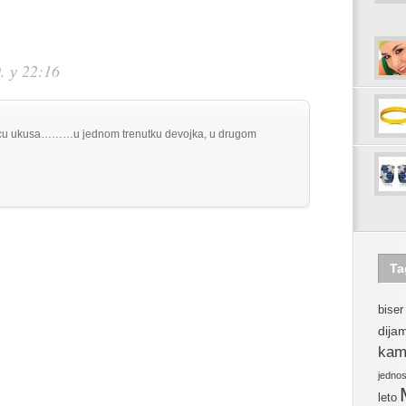
. у 22:16
nicu ukusa………u jednom trenutku devojka, u drugom
Ta
biser
dija
kam
jedno
leto