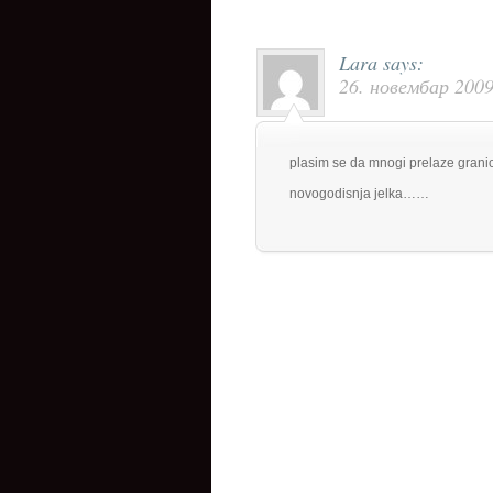
Lara
says:
26. новембар 2009
plasim se da mnogi prelaze gra
novogodisnja jelka……