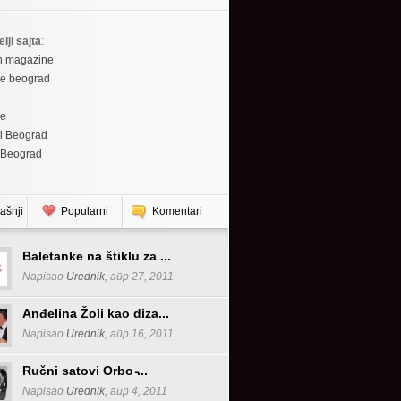
elji sajta
:
h magazine
re beograd
re
i Beograd
 Beograd
ašnji
Popularni
Komentari
Baletanke na štiklu za ...
Napisao
Urednik
, апр 27, 2011
Anđelina Žoli kao diza...
Napisao
Urednik
, апр 16, 2011
Ručni satovi Orbo ̵...
Napisao
Urednik
, апр 4, 2011