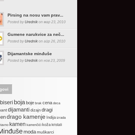
Pirsing na nosu vam prav...
Posted by
Urednik
on мар 23, 2010
Gumene narukvice za neč...
Posted by
Urednik
on апр 26, 2010
Dijamantske minđuše
Posted by
Urednik
on нов 23, 2009
govi
boja
biseri
boje
cena
brak
deca
dijamanti
dragi
mant
dizajn
drago kamenje
en
Indija
izrada
kamen
koža
kristali
stavno
kamenčići
Minđuše
moda
muškarci