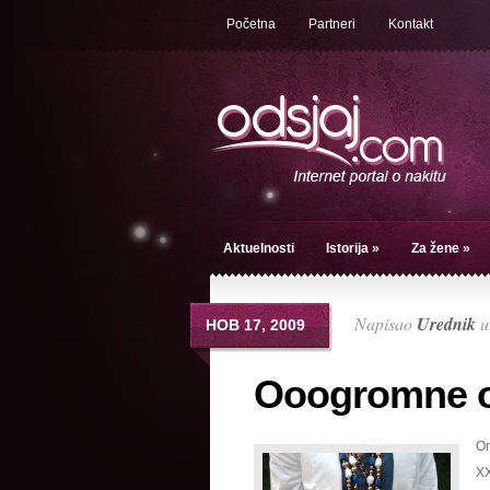
Početna
Partneri
Kontakt
Aktuelnosti
Istorija
»
Za žene
»
Napisao
Urednik
НОВ 17, 2009
Ooogromne og
On
XX