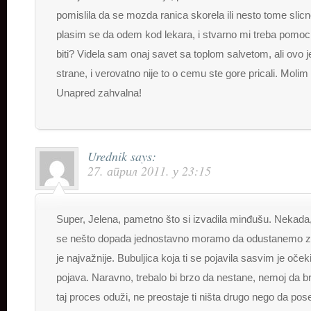
pomislila da se mozda ranica skorela ili nesto tome slic
plasim se da odem kod lekara, i stvarno mi treba pomoc,
biti? Videla sam onaj savet sa toplom salvetom, ali ovo j
strane, i verovatno nije to o cemu ste gore pricali. Moli
Unapred zahvalna!
Urednik
says:
27. април 2011. у 23:15
Super, Jelena, pametno što si izvadila minđušu. Nekada
se nešto dopada jednostavno moramo da odustanemo za
je najvažnije. Bubuljica koja ti se pojavila sasvim je oče
pojava. Naravno, trebalo bi brzo da nestane, nemoj da b
taj proces oduži, ne preostaje ti ništa drugo nego da pos