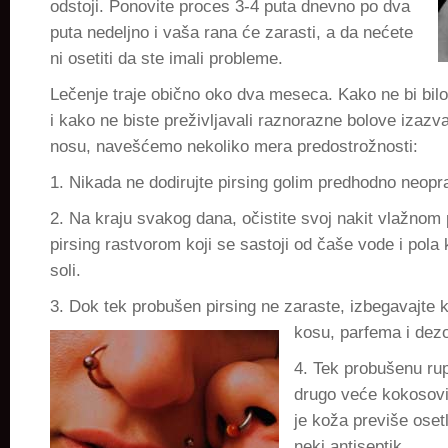
odstoji. Ponovite proces 3-4 puta dnevno po dva
puta nedeljno i vaša rana će zarasti, a da nećete
ni osetiti da ste imali probleme.
Lečenje traje obično oko dva meseca. Kako ne bi bil
i kako ne biste preživljavali raznorazne bolove izaz
nosu, navešćemo nekoliko mera predostrožnosti:
1. Nikada ne dodirujte pirsing golim predhodno neop
2. Na kraju svakog dana, očistite svoj nakit vlažn
pirsing rastvorom koji se sastoji od čaše vode i pola 
soli.
3. Dok tek probušen pirsing ne zaraste, izbegavajte 
kosu,
parfema i dez
4. Tek probušenu ru
drugo veće kokosov
je koža previše osetl
neki antiseptik.