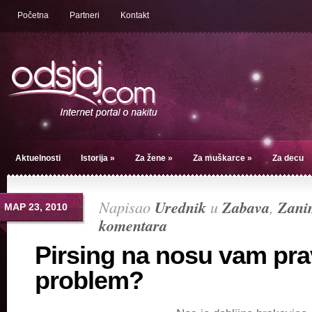
Početna
Partneri
Kontakt
Aktuelnosti
Istorija
»
Za žene
»
Za muškarce
»
Za decu
Napisao
Urednik
u
Zabava
,
Zanim
МАР 23, 2010
komentara
Pirsing na nosu vam pra
problem?