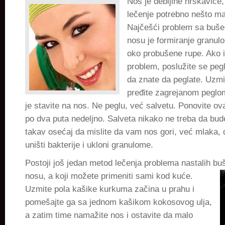
Nos je debljine hrskavice,
lečenje potrebno nešto m
Najčešći problem sa buše
nosu je formiranje granulo
oko probušene rupe. Ako 
problem, poslužite se peg
da znate da peglate. Uzm
pređite zagrejanom peglo
je stavite na nos. Ne peglu, već salvetu. Ponovite ov
po dva puta nedeljno. Salveta nikako ne treba da bude
takav osećaj da mislite da vam nos gori, već mlaka, 
uništi bakterije i ukloni granulome.
Postoji još jedan metod lečenja problema nastalih bu
nosu, a koji možete primeniti sami kod kuće.
Uzmite pola kašike kurkuma začina u prahu i
pomešajte ga sa jednom kašikom kokosovog ulja,
a zatim time namažite nos i ostavite da malo