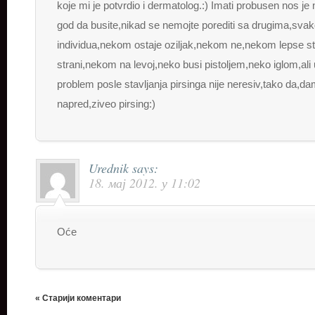
koje mi je potvrdio i dermatolog.:) Imati probusen nos je 
god da busite,nikad se nemojte porediti sa drugima,svak
individua,nekom ostaje oziljak,nekom ne,nekom lepse st
strani,nekom na levoj,neko busi pistoljem,neko iglom,ali 
problem posle stavljanja pirsinga nije neresiv,tako da,
napred,ziveo pirsing:)
Urednik
says:
18. мај 2012. у 11:02
Oće
« Старији коментари