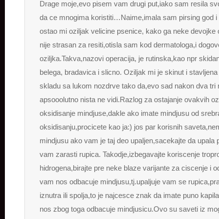
Drage moje,evo pisem vam drugi put,iako sam resila sv
da ce mnogima koristiti…Naime,imala sam pirsing god i p
ostao mi oziljak velicine psenice, kako ga neke devojke
nije strasan za resiti,otisla sam kod dermatologa,i dogov
oziljka.Takva,nazovi operacija, je rutinska,kao npr skida
belega, bradavica i slicno. Oziljak mi je skinut i stavljena 
skladu sa lukom nozdrve tako da,evo sad nakon dva tr
apsooolutno nista ne vidi.Razlog za ostajanje ovakvih ozi
oksidisanje mindjuse,dakle ako imate mindjusu od srebr
oksidisanju,procicete kao ja:) jos par korisnih saveta,nem
mindjusu ako vam je taj deo upaljen,sacekajte da upala p
vam zarasti rupica. Takodje,izbegavajte koriscenje trop
hidrogena,birajte pre neke blaze varijante za ciscenje i 
vam nos odbacuje mindjusu,tj.upaljuje vam se rupica,pra
iznutra ili spolja,to je najcesce znak da imate puno kapi
nos zbog toga odbacuje mindjusicu.Ovo su saveti iz mog