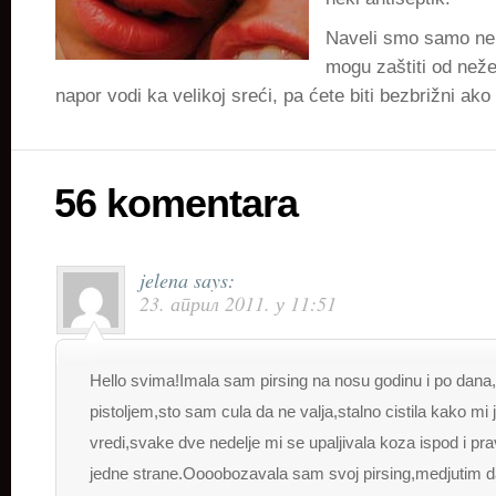
Naveli smo samo nek
mogu zaštiti od neže
napor vodi ka velikoj sreći, pa ćete biti bezbrižni ako
56 komentara
jelena
says:
23. април 2011. у 11:51
Hello svima!Imala sam pirsing na nosu godinu i po dana
pistoljem,sto sam cula da ne valja,stalno cistila kako mi 
vredi,svake dve nedelje mi se upaljivala koza ispod i prav
jedne strane.Oooobozavala sam svoj pirsing,medjutim da