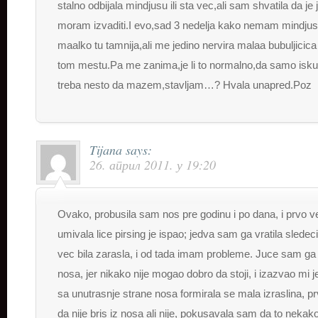
stalno odbijala mindjusu ili sta vec,ali sam shvatila da j
moram izvaditi.I evo,sad 3 nedelja kako nemam mindjus
maalko tu tamnija,ali me jedino nervira malaa bubuljicica
tom mestu.Pa me zanima,je li to normalno,da samo iskuli
treba nesto da mazem,stavljam…? Hvala unapred.Poz
Tijana
says:
26. април 2011. у 19:20
Ovako, probusila sam nos pre godinu i po dana, i prvo 
umivala lice pirsing je ispao; jedva sam ga vratila sledeci
vec bila zarasla, i od tada imam probleme. Juce sam ga 
nosa, jer nikako nije mogao dobro da stoji, i izazvao mi 
sa unutrasnje strane nosa formirala se mala izraslina, p
da nije bris iz nosa ali nije, pokusavala sam da to neka