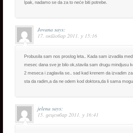
Ipak, nadamo se da za to neće biti potrebe.
Jovana
says:
17. октобар 2011. у 15:16
Probusila sam nos proslog leta.. Kada sam izvadila med
mesec dana sve je bilo ok,stavila sam drugu mindjusu 
2 meseca i zaglavila se.. sad kad krenem da izvadim z
sta da radim,a da ne odem kod doktora,da li sama mogu
jelena
says:
15. децембар 2011. у 16:41