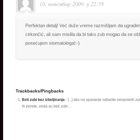
10. новембар 2009. у 22:58
Perfektan detalj! Već duže vreme razmišljam da ugradim
cirkončić, ali sam mislila da bi tako zub mogao da se ošte
posećujem stomatologa!:-)
Trackbacks/Pingbacks
Beli zubi bez izbeljivanja
- [...] ako na spavanje odlazite neopranih zu
ih perete, onda su beli zubi…