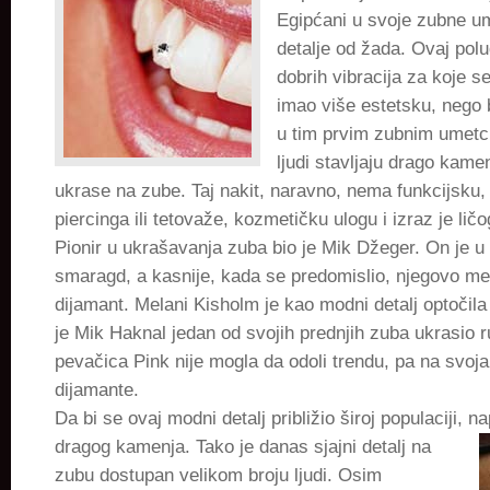
Egipćani u svoje zubne um
detalje od žada. Ovaj pol
dobrih vibracija za koje se 
imao više estetsku, nego 
u tim prvim zubnim umetc
ljudi stavljaju drago kamen
ukrase na zube. Taj nakit, naravno, nema funkcijsku, 
piercinga ili tetovaže, kozmetičku ulogu i izraz je lič
Pionir u ukrašavanja zuba bio je Mik Džeger. On je u
smaragd, a kasnije, kada se predomislio, njegovo me
dijamant. Melani Kisholm je kao modni detalj optočila
je Mik Haknal jedan od svojih prednjih zuba ukrasio 
pevačica Pink nije mogla da odoli trendu, pa na svoja 
dijamante.
Da bi se ovaj modni detalj približio široj populaciji, n
dragog kamenja. Tako je dan
as sjajni detalj na
zubu dostupan velikom broju ljudi. Osim