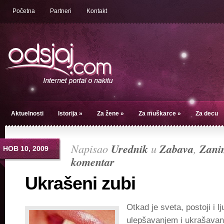
Početna
Partneri
Kontakt
Aktuelnosti
Istorija
»
Za žene
»
Za muškarce
»
Za decu
Napisao
Urednik
u
Zabava
,
Zanim
НОВ 10, 2009
komentar
Ukrašeni zubi
Otkad je sveta, postoji i 
ulepšavanjem i ukrašavan