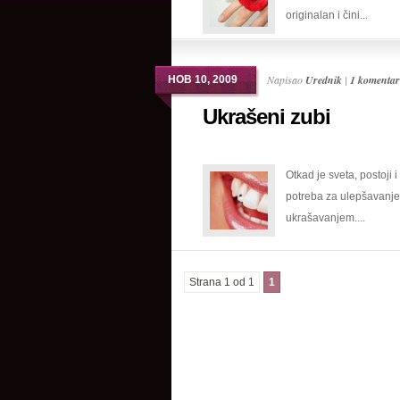
originalan i čini...
zimu
Napisao
Urednik
|
1 komentar
НОВ 10, 2009
Ukrašeni zubi
Otkad je sveta, postoji i
potreba za ulepšavanje
ukrašavanjem....
Strana 1 od 1
1