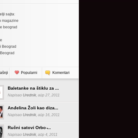
elji sajta
:
h magazine
re beograd
re
i Beograd
 Beograd
ašnji
Popularni
Komentari
Baletanke na štiklu za ...
Napisao
Urednik
, апр 27, 2011
Anđelina Žoli kao diza...
Napisao
Urednik
, апр 16, 2011
Ručni satovi Orbo ̵...
Napisao
Urednik
, апр 4, 2011