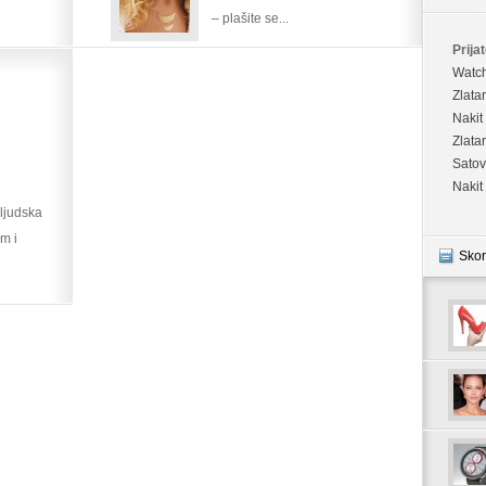
– plašite se...
Prijat
Watc
Zlata
Nakit
Zlata
Satov
Nakit
 ljudska
m i
Skor