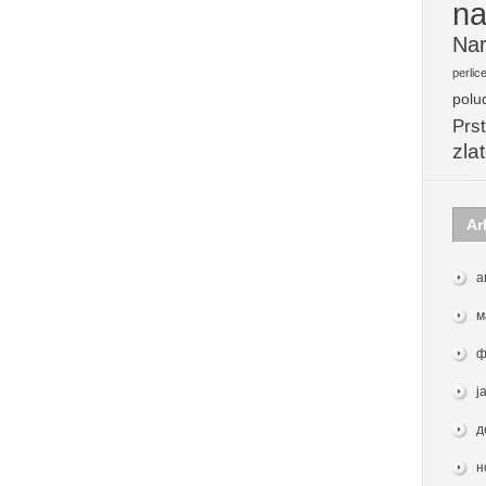
na
Nar
perlic
polu
Prst
zla
Ar
а
м
ф
ј
д
н