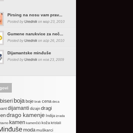
Pirsing na nosu vam prav...
Posted by
Urednik
on мар 23, 2010
Gumene narukvice za neč...
Posted by
Urednik
on апр 26, 2010
Dijamantske minđuše
Posted by
Urednik
on нов 23, 2009
govi
boja
biseri
boje
cena
brak
deca
dijamanti
dragi
mant
dizajn
drago kamenje
en
Indija
izrada
kamen
koža
kristali
stavno
kamenčići
Minđuše
moda
muškarci