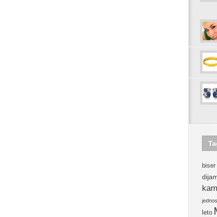
Ta
biser
dija
kam
jedno
leto