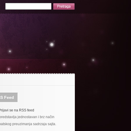
S Feed
Prijavi se na RSS feed
redstavlja jednostavan i brz način
atskog preuzimanja sadrzaja sajta.