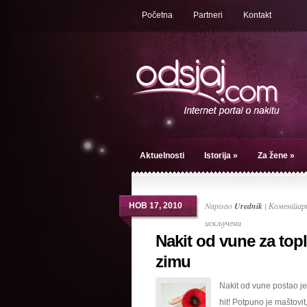
Početna
Partneri
Kontakt
Aktuelnosti
Istorija
»
Za žene
»
Napisao
Urednik
|
Коментари
НОВ 17, 2010
на
искључени
Nakit od vune za topl
Nakit
od
zimu
vune
Nakit od vune postao je
za
hit! Potpuno je maštovit
topliju