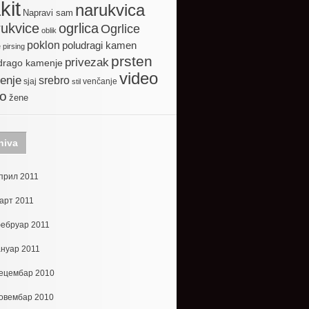
kit
narukvica
Napravi sam
ogrlica
ukvice
Ogrlice
oblik
poklon
poludragi kamen
e
pirsing
prsten
privezak
drago kamenje
video
enje
srebro
sjaj
venčanje
stil
to
žene
hiva
прил 2011
арт 2011
ебруар 2011
ануар 2011
ецембар 2010
овембар 2010