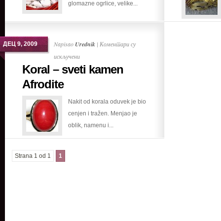
glomazne ogrlice, velike...
Napisao
Urednik
|
Коментари су
ДЕЦ 9, 2009
на
искључени
Koral – sveti kamen
Koral
–
Afrodite
sveti
Nakit od korala oduvek je bio
kamen
cenjen i tražen. Menjao je
Afrodite
oblik, namenu i...
Strana 1 od 1
1