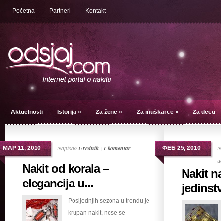
Početna
Partneri
Kontakt
Aktuelnosti
Istorija
»
Za žene
»
Za muškarce
»
Za decu
Napisao
Urednik
|
1 komentar
N
МАР 11, 2010
ФЕБ 25, 2010
и
Nakit od korala –
Nakit n
elegancija u...
jedinstv
Posljednjih sezona u trendu je
krupan nakit, nose se