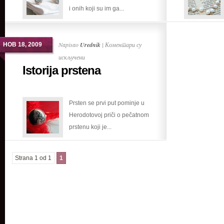
i onih koji su im ga...
Napisao
Urednik
|
Коментари су
НОВ 18, 2009
на
искључени
Istorija prstena
Istorija
prstena
Prsten se prvi put pominje u
Herodotovoj priči o pečatnom
prstenu koji je...
Strana 1 od 1
1