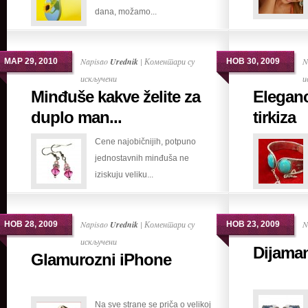
dana, možamo...
ukusu
Napisao
Urednik
|
Коментари су
N
МАР 29, 2010
НОВ 30, 2009
на
искључени
и
Minđuše kakve želite za
Elegan
Minđuše
kakve
duplo man...
tirkiza
želite
Cene najobičnijih, potpuno
za
jednostavnih minđuša ne
duplo
iziskuju veliku...
manje
novca
Napisao
Urednik
|
Коментари су
N
НОВ 28, 2009
НОВ 23, 2009
на
искључени
Dijama
Glamurozni iPhone
Glamurozni
iPhone
Na sve strane se priča o velikoj