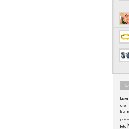
Ta
biser
dija
kam
jedno
leto