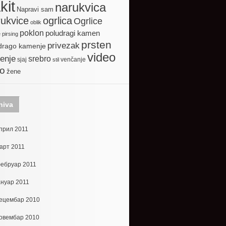
kit
narukvica
Napravi sam
ogrlica
ukvice
Ogrlice
oblik
poklon
poludragi kamen
e
pirsing
prsten
privezak
drago kamenje
video
enje
srebro
sjaj
venčanje
stil
to
žene
hiva
прил 2011
арт 2011
ебруар 2011
ануар 2011
ецембар 2010
овембар 2010