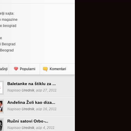
elji sajta
:
h magazine
re beograd
re
i Beograd
 Beograd
ašnji
Popularni
Komentari
Baletanke na štiklu za ...
Napisao
Urednik
, апр 27, 2011
Anđelina Žoli kao diza...
Napisao
Urednik
, апр 16, 2011
Ručni satovi Orbo ̵...
Napisao
Urednik
, апр 4, 2011