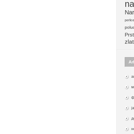
na
Nar
perlic
polu
Prst
zla
Ar
а
м
ф
ј
д
н