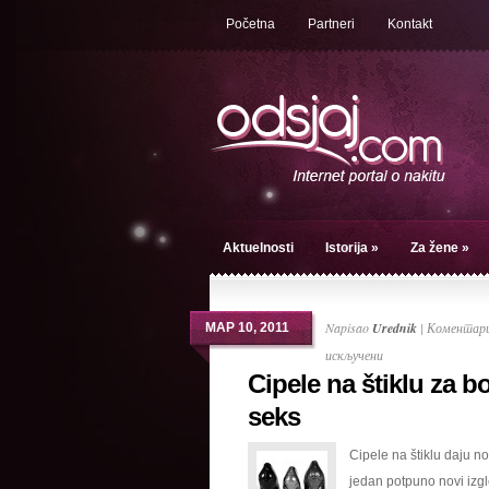
Početna
Partneri
Kontakt
Aktuelnosti
Istorija
»
Za žene
»
Napisao
Urednik
|
Коментари
МАР 10, 2011
на
искључени
Cipele na štiklu za bo
Cipele
na
seks
štiklu
Cipele na štiklu daju no
za
jedan potpuno novi izgl
bolji