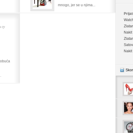
mnogo, jer se u njima...
fazonu
Prijat
Watc
 су
Zlata
Nakit
Zlata
Satov
Nakit
 obuća
Skor
.