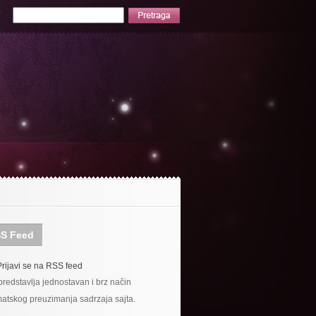
S Feed
Prijavi se na RSS feed
redstavlja jednostavan i brz način
atskog preuzimanja sadrzaja sajta.