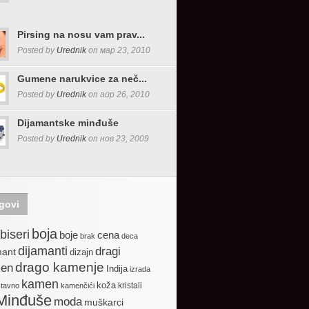
Pirsing na nosu vam prav...
Posted by
Urednik
on мар 23, 2010
Gumene narukvice za neč...
Posted by
Urednik
on апр 26, 2010
Dijamantske minđuše
Posted by
Urednik
on нов 23, 2009
govi
boja
biseri
boje
cena
brak
deca
dijamanti
dragi
mant
dizajn
drago kamenje
en
Indija
izrada
kamen
koža
kristali
stavno
kamenčići
Minđuše
moda
muškarci