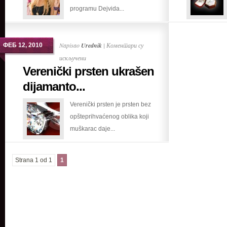
programu Dejvida...
vereničkog
prstena
Napisao
Urednik
|
Коментари су
ФЕБ 12, 2010
на
искључени
Verenički prsten ukrašen
Verenički
prsten
dijamanto...
ukrašen
Verenički prsten je prsten bez
dijamantom
opšteprihvaćenog oblika koji
muškarac daje...
Strana 1 od 1
1