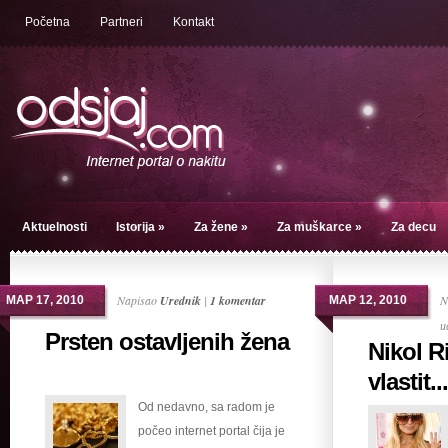
Početna
Partneri
Kontakt
Aktuelnosti
Istorija
»
Za žene
»
Za muškarce
»
Za decu
Napisao
Urednik
|
1 komentar
N
МАР 17, 2010
МАР 12, 2010
и
Prsten ostavljenih žena
Nikol Ri
vlastit...
Od nedavno, sa radom je
počeo internet portal čija je