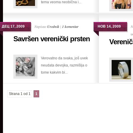
tema veoma neobična i...
Napisao
Urednik
|
1 komentar
N
ДЕЦ 17, 2009
НОВ 14, 2009
и
Savršen verenički prsten
Verenič
Verovatno da svaka, još uvek
neudata devojka, razmišlja o
tome kakvim bi...
Strana 1 od 1
1