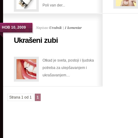
Poli van der...
Napisao
Urednik
|
1 komentar
НОВ 10, 2009
Ukrašeni zubi
Otkad je sveta, postoji i ljudska
potreba za ulepšavanjem i
ukrašavanjem....
Strana 1 od 1
1