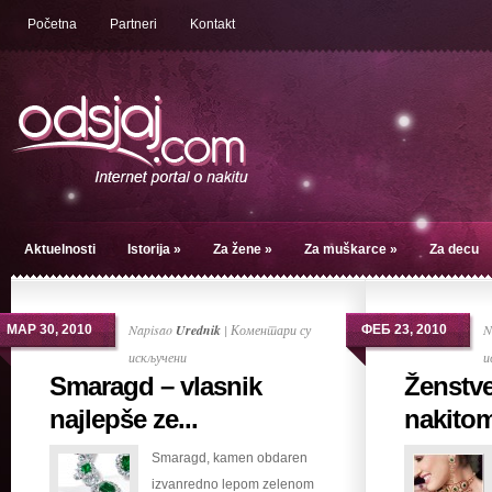
Početna
Partneri
Kontakt
Aktuelnosti
Istorija
»
Za žene
»
Za muškarce
»
Za decu
Napisao
Urednik
|
Коментари су
N
МАР 30, 2010
ФЕБ 23, 2010
на
искључени
и
Smaragd – vlasnik
Ženstve
Smaragd
–
najlepše ze...
nakito
vlasnik
Smaragd, kamen obdaren
najlepše
izvanredno lepom zelenom
zelene