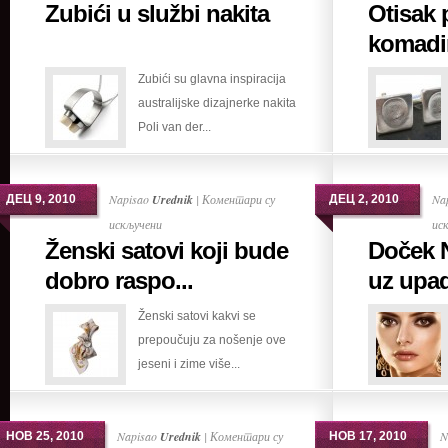
Zubići u službi nakita
Otisak 
Zubići
u
komadi
službi
Zubići su glavna inspiracija
nakita
australijske dizajnerke nakita
Poli van der...
Napisao
Urednik
|
Коментари су
Na
ДЕЦ 9, 2010
ДЕЦ 2, 2010
на
искључени
ис
Ženski satovi koji bude
Doček 
Ženski
satovi
dobro raspo...
uz upadl
koji
Ženski satovi kakvi se
bude
prepoučuju za nošenje ove
dobro
jeseni i zime više...
raspoloženje
Napisao
Urednik
|
Коментари су
N
НОВ 25, 2010
НОВ 17, 2010