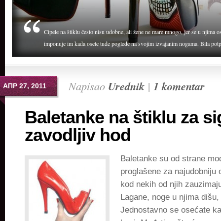
Cipele na štiklu često nisu udobne, ali žene ne mare mnogo, jer se u njima o
imponuje im kada osete tuđe poglede na svojim izvajanim nogama. Bila potpe
Napisao
Urednik
|
1 komentar
АПР 27, 2011
Baletanke na štiklu za si
zavodljiv hod
Baletanke su od strane mo
proglašene za najudobniju 
kod nekih od njih zauzimaj
Lagane, noge u njima dišu,
Jednostavno se osećate ka