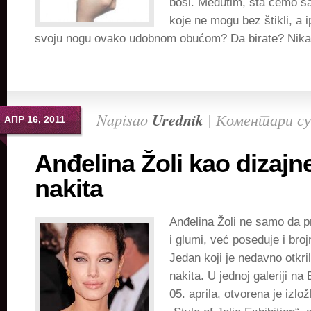
bosi. Međutim, šta ćemo s
koje ne mogu bez štikli, a 
svoju nogu ovako udobnom obućom? Da birate? Nikako
Napisao
Urednik
|
Коментари су
АПР 16, 2011
Anđelina Žoli kao dizajn
nakita
Anđelina Žoli ne samo da pr
i glumi, već poseduje i broj
Jedan koji je nedavno otkril
nakita. U jednoj galeriji na 
05. aprila, otvorena je izlo