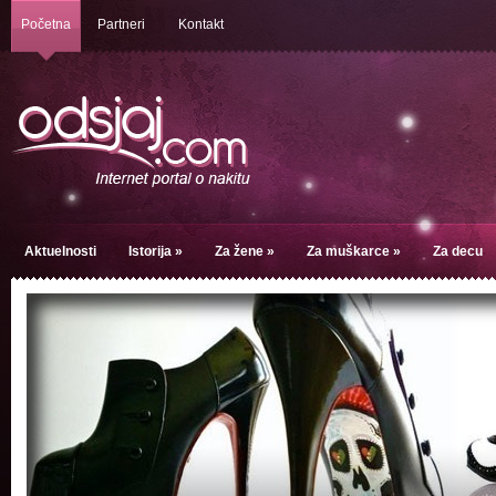
Početna
Partneri
Kontakt
Aktuelnosti
Istorija
»
Za žene
»
Za muškarce
»
Za decu