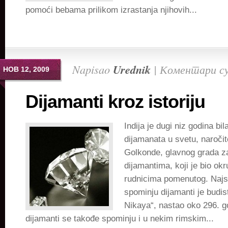
pomoći bebama prilikom izrastanja njihovih...
Napisao
Urednik
|
Коментари су
НОВ 12, 2009
Dijamanti kroz istoriju
Indija je dugi niz godina bil
dijamanata u svetu, naroči
Golkonde, glavnog grada za
dijamantima, koji je bio o
rudnicima pomenutog. Najst
spominju dijamanti je budis
Nikaya“, nastao oko 296. g
dijamanti se takođe spominju i u nekim rimskim...