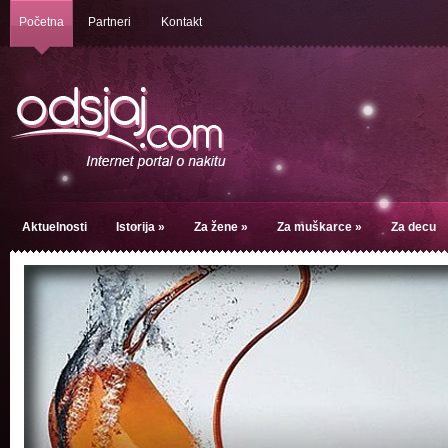
Početna
Partneri
Kontakt
Aktuelnosti
Istorija
»
Za žene
»
Za muškarce
»
Za decu