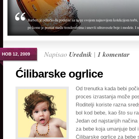
Barberi je odlučio da podigne na noge svojom najnovijom kolekcijom torbi, 
po kome je poznat među trendesterima i unevši ultravesele boje i modele. I n
Napisao
Urednik
|
1 komentar
НОВ 12, 2009
Ćilibarske ogrlice
Od trenutka kada bebi počin
proces izrastanja može pos
Roditelji koriste razna sred
bol kod bebe, kao što su raz
Jedan od najstarijih načina 
za bebe koja umanjuje bol i
Ćilibarske ogrlice za bebe 