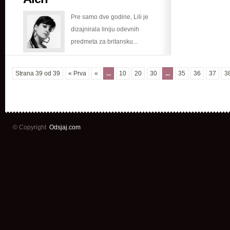
nakita
Pre samo dve godine, Lili je
Lili
dizajnirala liniju odevnih
Alen
predmeta za britansku...
Strana 39 od 39
« Prva
«
...
10
20
30
...
35
36
37
3
© Copyright
Odsjaj.com