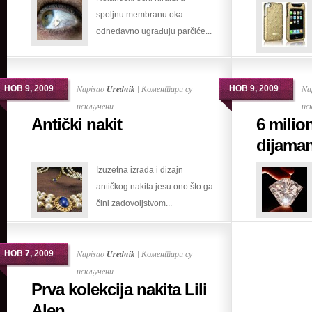
spoljnu membranu oka
odnedavno ugrađuju parčiće...
Napisao
Urednik
|
Коментари су
Na
НОВ 9, 2009
НОВ 9, 2009
на
искључени
ис
Antički nakit
6 milio
Antički
nakit
dijaman
Izuzetna izrada i dizajn
antičkog nakita jesu ono što ga
čini zadovoljstvom...
Napisao
Urednik
|
Коментари су
НОВ 7, 2009
на
искључени
Prva kolekcija nakita Lili
Prva
kolekcija
Alen