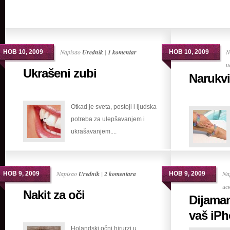
Napisao
Urednik
|
1 komentar
N
НОВ 10, 2009
НОВ 10, 2009
и
Ukrašeni zubi
Narukv
Otkad je sveta, postoji i ljudska
potreba za ulepšavanjem i
ukrašavanjem....
Napisao
Urednik
|
2 komentara
Na
НОВ 9, 2009
НОВ 9, 2009
ис
Nakit za oči
Dijaman
vaš iP
Holandski očni hirurzi u