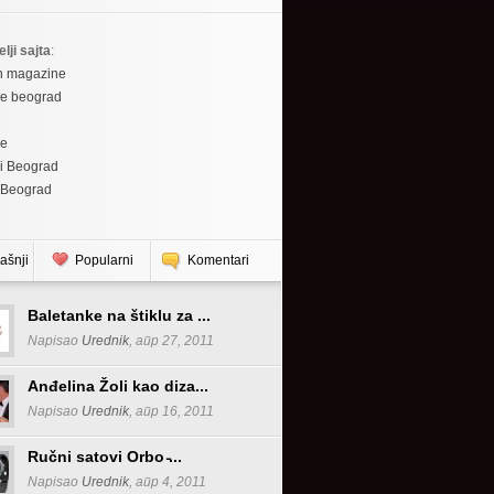
elji sajta
:
h magazine
re beograd
re
i Beograd
 Beograd
ašnji
Popularni
Komentari
Baletanke na štiklu za ...
Napisao
Urednik
, апр 27, 2011
Anđelina Žoli kao diza...
Napisao
Urednik
, апр 16, 2011
Ručni satovi Orbo ̵...
Napisao
Urednik
, апр 4, 2011