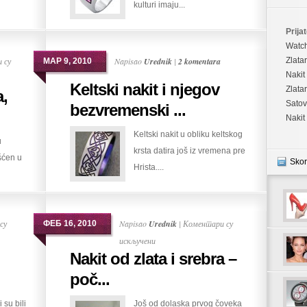
kulturi imaju...
Prijat
Watc
 су
Napisao
Urednik
|
2 komentara
Zlata
МАР 9, 2010
Nakit
Keltski nakit i njegov
Zlata
a,
Satov
bezvremenski ...
Nakit
Keltski nakit u obliku keltskog
u
krsta datira još iz vremena pre
šćen u
Skor
Hrista....
су
Napisao
Urednik
|
Коментари су
ФЕБ 16, 2010
на
искључени
Nakit od zlata i srebra –
Nakit
od
poč...
zlata
 su bili
Još od dolaska prvog čoveka
i