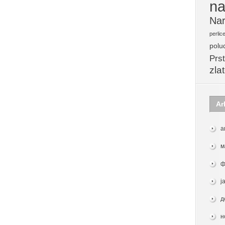
na
Nar
perlic
polu
Prst
zla
Ar
а
м
ф
ј
д
н