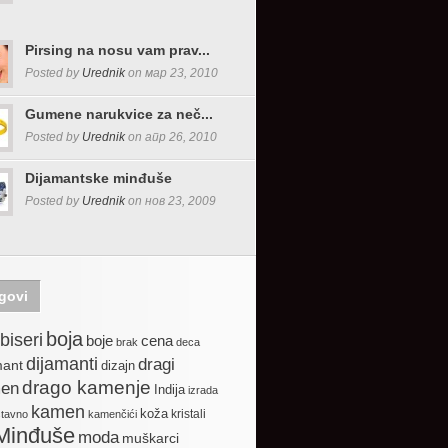
Pirsing na nosu vam prav...
Posted by
Urednik
on мар 23, 2010
Gumene narukvice za neč...
Posted by
Urednik
on апр 26, 2010
Dijamantske minđuše
Posted by
Urednik
on нов 23, 2009
govi
boja
biseri
boje
cena
brak
deca
dijamanti
dragi
mant
dizajn
drago kamenje
en
Indija
izrada
kamen
koža
kristali
stavno
kamenčići
Minđuše
moda
muškarci