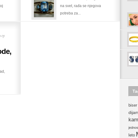
roj
na svet, rađa se njegova
srebra
potreba za...
–
počeci
 су
ode,
ad,
Ta
biser
dija
kam
jedno
leto